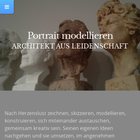
Portrait modellieren
ARCHITEKT AUS LEIDENSCHAFT
Nach Herzenslust zeichnen, skizzieren, modellieren,
konstruieren, sich miteinander austauschen,
gemeinsam kreativ sein. Seinen eigenen Ideen
nachgehen und sie umsetzen, im angenehmen